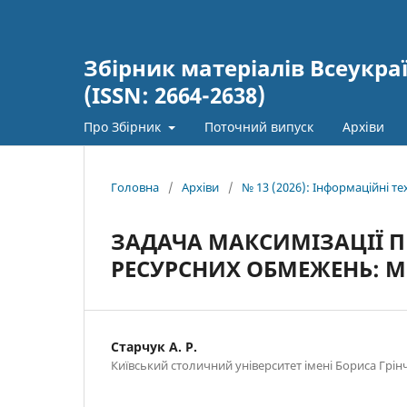
Збірник матеріалів Всеукра
(ISSN: 2664-2638)
Про Збірник
Поточний випуск
Архіви
Головна
/
Архіви
/
№ 13 (2026): Інформаційні тех
ЗАДАЧА МАКСИМІЗАЦІЇ П
РЕСУРСНИХ ОБМЕЖЕНЬ: 
Старчук А. Р.
Київський столичний університет імені Бориса Грінч