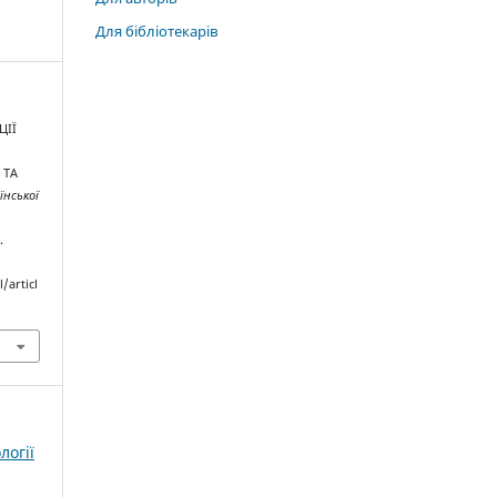
Для бібліотекарів
ЦІЇ
 ТА
їнської
.
/articl
логії