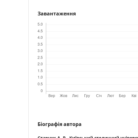
Завантаження
Біографія автора
Старчук А. Р.,
Київський столичний універс