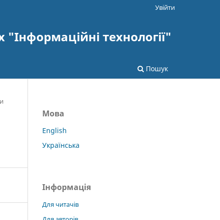
Увійти
х "Інформаційні технології"
Пошук
и
Мова
English
Українська
Інформація
Для читачів
Для авторів