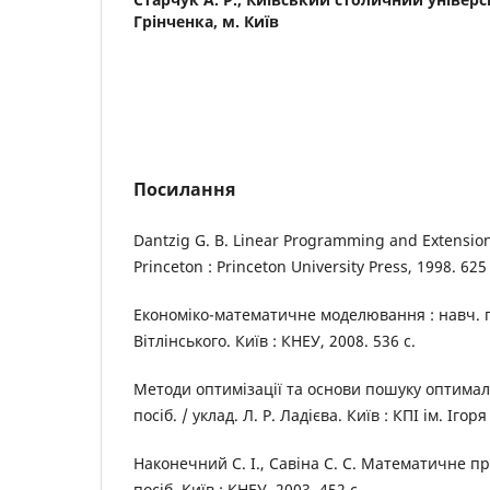
Грінченка, м. Київ
Посилання
Dantzig G. B. Linear Programming and Extensions
Princeton : Princeton University Press, 1998. 625
Економіко-математичне моделювання : навч. посі
Вітлінського. Київ : КНЕУ, 2008. 536 с.
Методи оптимізації та основи пошуку оптимал
посіб. / уклад. Л. Р. Ладієва. Київ : КПІ ім. Ігор
Наконечний С. І., Савіна С. С. Математичне п
посіб. Київ : КНЕУ, 2003. 452 с.