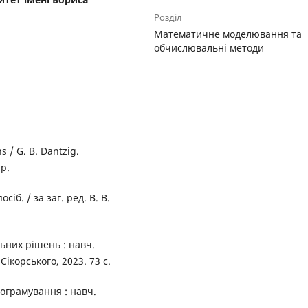
Розділ
Математичне моделювання та
обчислювальні методи
 / G. B. Dantzig.
 p.
б. / за заг. ред. В. В.
ьних рішень : навч.
я Сікорського, 2023. 73 с.
рограмування : навч.