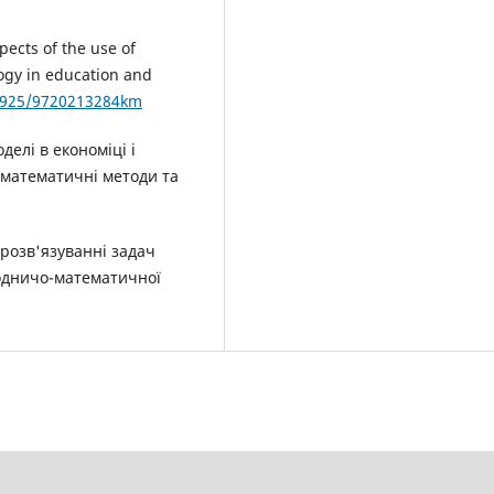
pects of the use of
ogy in education and
28925/9720213284km
делі в економіці і
о-математичні методи та
 розв'язуванні задач
родничо-математичної