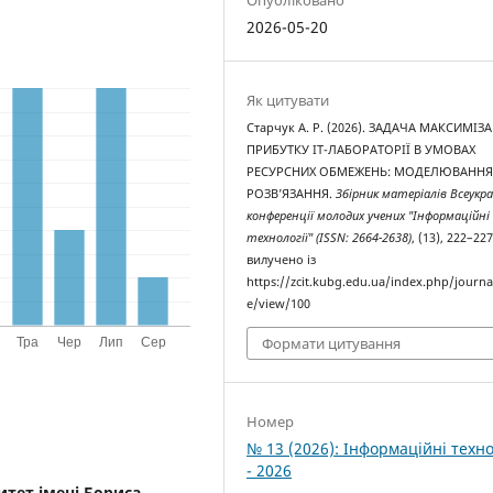
2026-05-20
Як цитувати
Старчук А. Р. (2026). ЗАДАЧА МАКСИМІЗА
ПРИБУТКУ ІТ-ЛАБОРАТОРІЇ В УМОВАХ
РЕСУРСНИХ ОБМЕЖЕНЬ: МОДЕЛЮВАННЯ
РОЗВ’ЯЗАННЯ.
Збірник матеріалів Всеукра
конференції молодих учених "Інформаційні
технології" (ISSN: 2664-2638)
, (13), 222–227
вилучено із
https://zcit.kubg.edu.ua/index.php/journal
e/view/100
Формати цитування
Номер
№ 13 (2026): Інформаційні техно
- 2026
итет імені Бориса