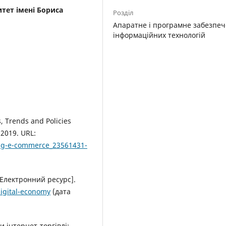
тет імені Бориса
Розділ
Апаратне і програмне забезпе
інформаційних технологій
 Trends and Policies
 2019. URL:
ing-e-commerce_23561431-
[Електронний ресурс].
igital-economy
(дата
и інтернет-торгівлі: