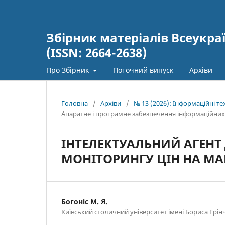
Збірник матеріалів Всеукра
(ISSN: 2664-2638)
Про Збірник
Поточний випуск
Архіви
Головна
/
Архіви
/
№ 13 (2026): Інформаційні тех
Апаратне і програмне забезпечення інформаційних
ІНТЕЛЕКТУАЛЬНИЙ АГЕН
МОНІТОРИНГУ ЦІН НА М
Богоніс М. Я.
Київський столичний університет імені Бориса Грінч