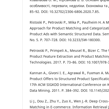
особливості, переваги, недоліки. Економіка та 
85–92. DOI: 10.32702/2306-6806.2020.7.85.
Ristoski P., Petrovski P., Mika P., Paulheim H. A
Approach for Product Matching and Categorizati
Product Ads with Semantic Structured Data. Sema
No. 5. P. 707–728. DOI: 10.3233/SW-180300.
Petrovski P., Primpeli A., Meusel R., Bizer C. T
Product Feature Extraction and Product Match
Technologies. 2017. P. 73–86. DOI: 10.1007/978-
Kannan A., Givoni I. E., Agrawal R., Fuxman A. 
Product Offers to Structured Product Specificati
17th ACM SIGKDD International Conference on 
Data Mining. 2011. P. 384–392. DOI: 10.1145/20
Li J., Dou Z., Zhu Y., Zuo X., Wen J.-R. Deep Cros
Matching in E-commerce. Information Retrieval Jo