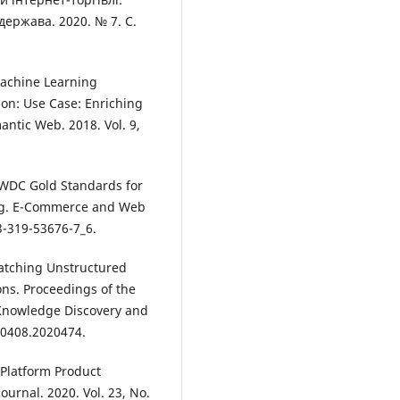
держава. 2020. № 7. С.
 Machine Learning
on: Use Case: Enriching
ntic Web. 2018. Vol. 9,
he WDC Gold Standards for
ing. E-Commerce and Web
3-319-53676-7_6.
Matching Unstructured
ons. Proceedings of the
Knowledge Discovery and
20408.2020474.
s-Platform Product
urnal. 2020. Vol. 23, No.