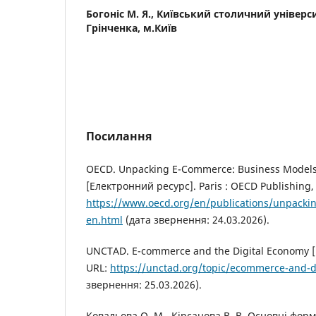
Богоніс М. Я.,
Київський столичний універси
Грінченка, м.Київ
Посилання
OECD. Unpacking E-Commerce: Business Models,
[Електронний ресурс]. Paris : OECD Publishing,
https://www.oecd.org/en/publications/unpack
en.html
(дата звернення: 24.03.2026).
UNCTAD. E-commerce and the Digital Economy 
URL:
https://unctad.org/topic/ecommerce-and-d
звернення: 25.03.2026).
Ковальова О. М., Кірсанова В. В. Основні форм