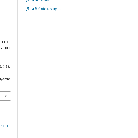
Для бібліотекарів
АГЕНТ
У ЦІН
)
, (13),
/articl
логії