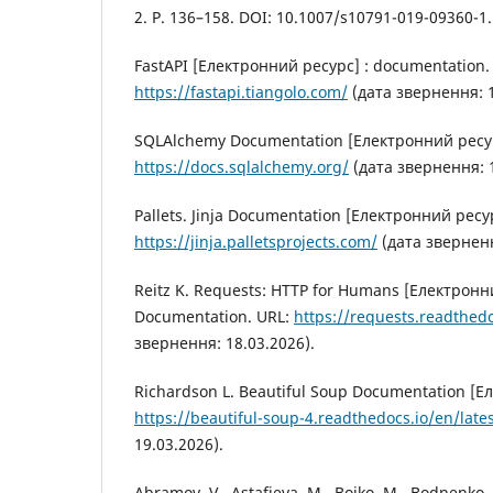
2. P. 136–158. DOI: 10.1007/s10791-019-09360-1.
FastAPI [Електронний ресурс] : documentation.
https://fastapi.tiangolo.com/
(дата звернення: 1
SQLAlchemy Documentation [Електронний ресур
https://docs.sqlalchemy.org/
(дата звернення: 1
Pallets. Jinja Documentation [Електронний ресу
https://jinja.palletsprojects.com/
(дата зверненн
Reitz K. Requests: HTTP for Humans [Електронн
Documentation. URL:
https://requests.readthedo
звернення: 18.03.2026).
Richardson L. Beautiful Soup Documentation [Е
https://beautiful-soup-4.readthedocs.io/en/lates
19.03.2026).
Abramov, V., Astafieva, M., Boiko, M., Bodnenko,