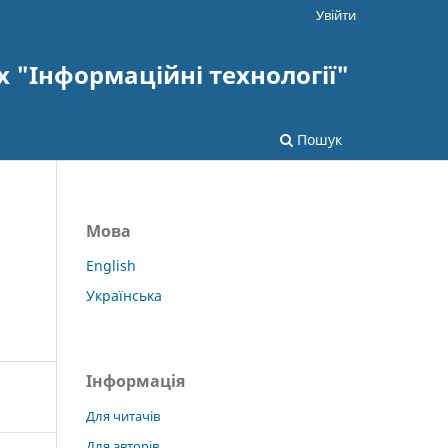
Увійти
х "Інформаційні технології"
Пошук
Мова
English
Українська
Інформація
Для читачів
Для авторів