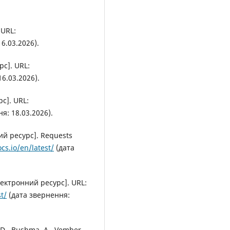
 URL:
6.03.2026).
с]. URL:
6.03.2026).
рс]. URL:
я: 18.03.2026).
ий ресурс]. Requests
cs.io/en/latest/
(дата
лектронний ресурс]. URL:
t/
(дата звернення:
 D., Bushma, A., Vember,