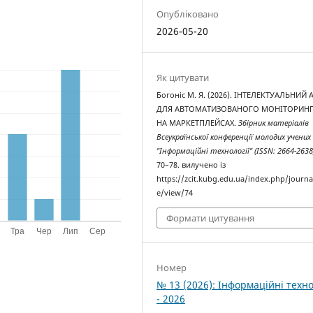
Опубліковано
2026-05-20
Як цитувати
Богоніс М. Я. (2026). ІНТЕЛЕКТУАЛЬНИЙ 
ДЛЯ АВТОМАТИЗОВАНОГО МОНІТОРИНГ
НА МАРКЕТПЛЕЙСАХ.
Збірник матеріалів
Всеукраїнської конференції молодих учених
"Інформаційні технології" (ISSN: 2664-2638
70–78. вилучено із
https://zcit.kubg.edu.ua/index.php/journal
e/view/74
Формати цитування
Номер
№ 13 (2026): Інформаційні техно
- 2026