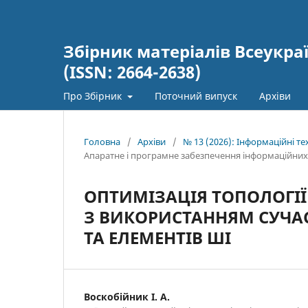
Збірник матеріалів Всеукра
(ISSN: 2664-2638)
Про Збірник
Поточний випуск
Архіви
Головна
/
Архіви
/
№ 13 (2026): Інформаційні тех
Апаратне і програмне забезпечення інформаційних
ОПТИМІЗАЦІЯ ТОПОЛОГІЇ
З ВИКОРИСТАННЯМ СУЧА
ТА ЕЛЕМЕНТІВ ШІ
Воскобійник І. А.