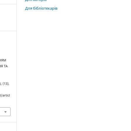
Для бібліотекарів
ННЯМ
Я ТА
)
, (13),
/articl