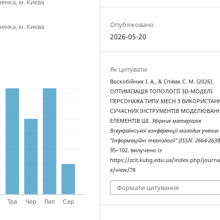
енка, м. Києва
Опубліковано
енка, м. Києва
2026-05-20
Як цитувати
Воскобійник І. А., & Співак С. М. (2026).
ОПТИМІЗАЦІЯ ТОПОЛОГІЇ 3D-МОДЕЛІ
ПЕРСОНАЖА ТИПУ MECH З ВИКОРИСТА
СУЧАСНИХ ІНСТРУМЕНТІВ МОДЕЛЮВАНН
ЕЛЕМЕНТІВ ШІ.
Збірник матеріалів
Всеукраїнської конференції молодих учених
"Інформаційні технології" (ISSN: 2664-2638
95–102. вилучено із
https://zcit.kubg.edu.ua/index.php/journal
e/view/78
Формати цитування