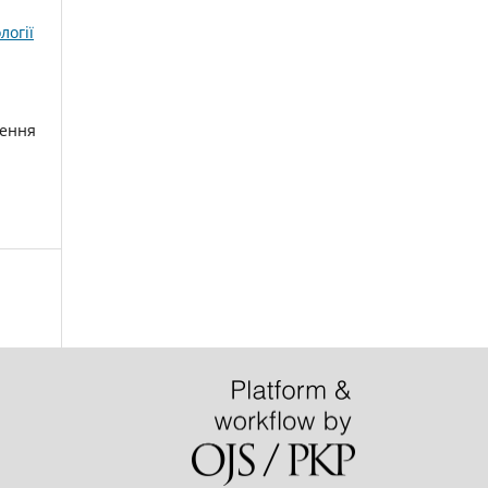
логії
чення