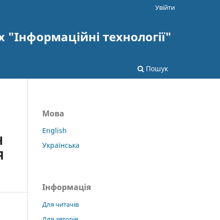
Увійти
х "Інформаційні технології"
Пошук
Мова
English
H
Українська
Я
Інформація
Для читачів
Для авторів