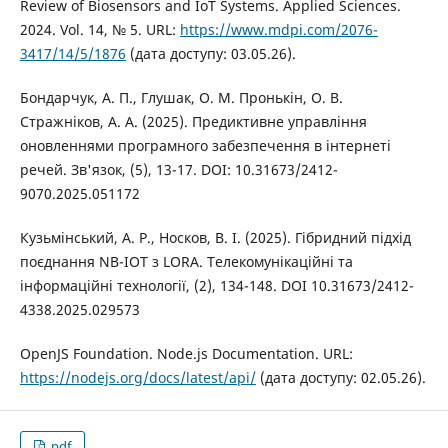
Review of Biosensors and IoT Systems. Applied Sciences.
2024. Vol. 14, № 5. URL:
https://www.mdpi.com/2076-
3417/14/5/1876
(дата доступу: 03.05.26).
Бондарчук, А. П., Глушак, О. М. Пронькін, О. В.
Стражніков, А. А. (2025). Предиктивне управління
оновленнями програмного забезпечення в інтернеті
речей. Зв'язок, (5), 13-17. DOI: 10.31673/2412-
9070.2025.051172
Кузьмінський, А. Р., Носков, В. І. (2025). Гібридний підхід
поєднання NB-IOT з LORA. Телекомунікаційні та
інформаційні технології, (2), 134-148. DOI 10.31673/2412-
4338.2025.029573
OpenJS Foundation. Node.js Documentation. URL:
https://nodejs.org/docs/latest/api/
(дата доступу: 02.05.26).
pdf