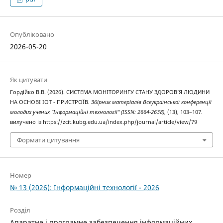
Опубліковано
2026-05-20
Як цитувати
Гордійко В.В. (2026). СИСТЕМА МОНІТОРИНГУ СТАНУ ЗДОРОВ’Я ЛЮДИНИ
НА ОСНОВІ IOT - ПРИСТРОЇВ.
Збірник матеріалів Всеукраїнської конференції
молодих учених "Інформаційні технології" (ISSN: 2664-2638)
, (13), 103–107.
вилучено із https://zcit.kubg.edu.ua/index.php/journal/article/view/79
Формати цитування
Номер
№ 13 (2026): Інформаційні технології - 2026
Розділ
Апаратне і програмне забезпечення інформаційних