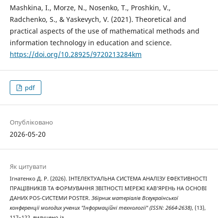
Mashkina, I., Morze, N., Nosenko, T., Proshkin, V.,
Radchenko, S., & Yaskevych, V. (2021). Theoretical and
practical aspects of the use of mathematical methods and
information technology in education and science.
https://doi.org/10.28925/9720213284km
pdf
Опубліковано
2026-05-20
Як цитувати
Ігнатенко Д. Р. (2026). ІНТЕЛЕКТУАЛЬНА СИСТЕМА АНАЛІЗУ ЕФЕКТИВНОСТІ
ПРАЦІВНИКІВ ТА ФОРМУВАННЯ ЗВІТНОСТІ МЕРЕЖІ КАВ’ЯРЕНЬ НА ОСНОВІ
ДАНИХ POS-СИСТЕМИ POSTER.
Збірник матеріалів Всеукраїнської
конференції молодих учених "Інформаційні технології" (ISSN: 2664-2638)
, (13),
117–122. вилучено із