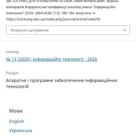
ЗАСТОСУНКУ ДЛЯ УПРАВЛІННЯ ОСОБИСТИМИ ФІНАНСАМИ.
Збірник
матеріалів Всеукраїнської конференції молодих учених "Інформаційні
технології" (ISSN: 2664-2638)
, (13), 180–184. вилучено із
https://zcit.kubg.edu.ua/index.php/journal/article/view/93
Формати цитування
Номер
№ 13 (2026): Інформаційні технології - 2026
Розділ
Апаратне і програмне забезпечення інформаційних
технологій
Мова
English
Українська