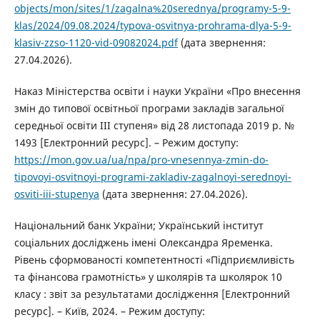
objects/mon/sites/1/zagalna%20serednya/programy-5-9-
klas/2024/09.08.2024/typova-osvitnya-prohrama-dlya-5-9-
klasiv-zzso-1120-vid-09082024.pdf
(дата звернення:
27.04.2026).
Наказ Міністерства освіти і науки України «Про внесення
змін до типової освітньої програми закладів загальної
середньої освіти III ступеня» від 28 листопада 2019 р. №
1493 [Електронний ресурс]. – Режим доступу:
https://mon.gov.ua/ua/npa/pro-vnesennya-zmin-do-
tipovoyi-osvitnoyi-programi-zakladiv-zagalnoyi-serednoyi-
osviti-iii-stupenya
(дата звернення: 27.04.2026).
Національний банк України; Український інститут
соціальних досліджень імені Олександра Яременка.
Рівень сформованості компетентності «Підприємливість
та фінансова грамотність» у школярів та школярок 10
класу : звіт за результатами дослідження [Електронний
ресурс]. – Київ, 2024. – Режим доступу: