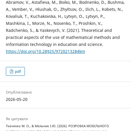
Abramov, V., Astafieva, M., Boiko, M., Bodnenko, D., Bushma,
A., Vember, V., Hlushak, O., Zhyltsov, O., Ilich, L., Kobets, N.,
Kovaliuk, T., Kuchakovska, H., Lytvyn, O., Lytvyn, P.,
Mashkina, I., Morze, N., Nosenko, T., Proshkin, V.,
Radchenko, S., & Yaskevych, V. (2021). Theoretical and
practical aspects of the use of mathematical methods and
information technology in education and science.
https://doi.org/10.28925/9720213284km
pdf
Опубліковано
2026-05-20
Як цитувати
Ткаченко М. О., & Мельник І.Ю. (2026). РОЗРОБКА МОБІЛЬНОГО