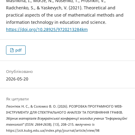
Mashkina, I., Morze, N., Nosenko, T., Proshkin, V.,
Radchenko, S., & Yaskevych, V. (2021). Theoretical and
practical aspects of the use of mathematical methods and
information technology in education and science.
https://doi.org/10.28925/9720213284km
pdf
Опубліковано
2026-05-20
Як цитувати
Леонтюк Н. С., & Соломко В. О. (2026). РОЗРОБКА ПРОГРАМНОГО WEB-
ІНСТРУМЕНТУ ДЛЯ СПЕКТРАЛЬНОГО АНАЛІЗУ ТА ПОРІВНЯННЯ ГРАФІВ.
Збірник матеріалів Всеукраїнської конференції молодих учених "Інформаційні
технології" (ISSN: 2664-2638)
, (13), 208–215. вилучено із
https://zcit.kubg.edu.ua/index.php/journal/article/view/98