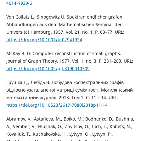
4614-1939-6
Von Collatz L., Sinogowitz U. Spektren endlicher grafen.
Abhandlungen aus dem Mathematischen Seminar der
Universität Hamburg. 1957. Vol. 21, no. 1. P. 63–77. URL:
https://doi.org/10.1007/bf02941924
McKay B. D. Computer reconstruction of small graphs.
Journal of Graph Theory. 1977. Vol. 1, no. 3. P. 281–283. URL:
https://doi.org/10.1002/jgt.3190010309
Грушка Д., Лебідь В. Побудова коспектральних графів
відносно узагальненої матриці суміжності. Могилянський
математичний журнал. 2018. Том 1. С. 11 – 14. URL:
https://doi.org/10.18523/2617-7080i2018p11-14
Abramov, V., Astafieva, M., Boiko, M., Bodnenko, D., Bushma,
A., Vember, V., Hlushak, O., Zhyltsov, O., Ilich, L., Kobets, N.,
Kovaliuk, T., Kuchakovska, H., Lytvyn, O., Lytvyn, P.,